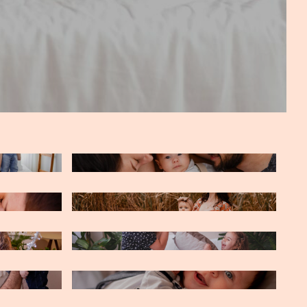
JOÃO FRANCISCO - 2 MESES
ACOMPANHAMENTO MARIA
SOPHIA
SIMONE E ANA LAURA - MÃE E
FILHA
ACOMPANHAMENTO -
SAMUEL