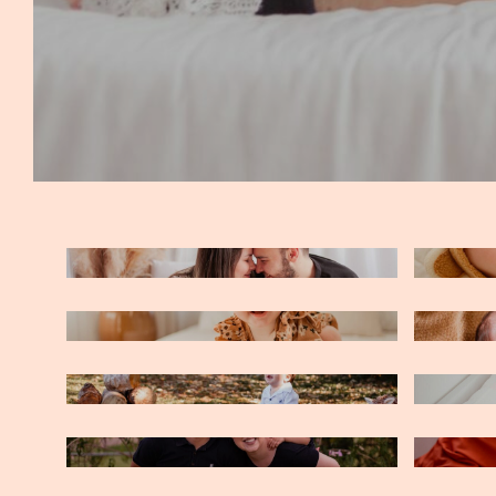
ACOMPANHAMENTOS
JOÃO 
MENSAL DO MIGUEL
MARIA SOPHIA - 9 MESES
BENJA
FRANCISCO 9 MESES
HELEN
DIA DAS MÃES - SILMARA
DIA D
FRANCISCO E JOAQUIM
VICEN
ENSAIO DE NATAL 2020 -
SIMON
GABRIEL
ANTÔ