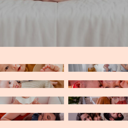
FRANCISCO - 5 MESES
HEITOR E ARTHUR
MIM - 2 MESES
ENRICO - 1 ANO
DIA DAS MÃES - NI E
A EM CASA
BERNARDO
AS MÃES - DÉBORA E
FAMILIA GATTO
TE
E TIAGO JOAQUIM E
A FAMILIA DA MARIA
NIO
VALENTINA