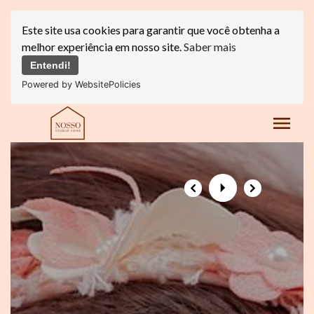
Este site usa cookies para garantir que você obtenha a
melhor experiência em nosso site.
Saber mais
Entendi!
Powered by WebsitePolicies
menu